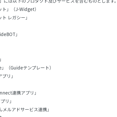
ビス」には以下のプロダクト及びサービスを含むものとします
ト」（J-Widget）
ット レガシー」
」
deBOT」
m」
One」（Guideテンプレート）
携アプリ」
onnect連携アプリ」
アプリ」
んメルアドサービス連携」