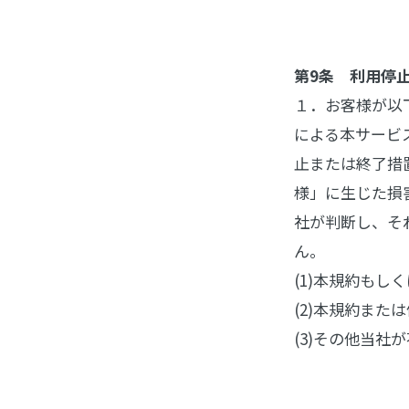
第9条 利用停
１．お客様が以
による本サービ
止または終了措
様」に生じた損
社が判断し、そ
ん。
(1)本規約も
(2)本規約ま
(3)その他当社