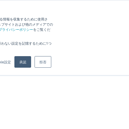
2026.07.24
時点
88,310
Zendeskのお困りごと解決数
Ticket
する情報を収集するために使用さ
ェブサイトおよび他のメディアでの
資料DL
お問い合わせ
プライバシーポリシー
をご覧くだ
行わない設定を記憶するために1つ
kie設定
承認
拒否