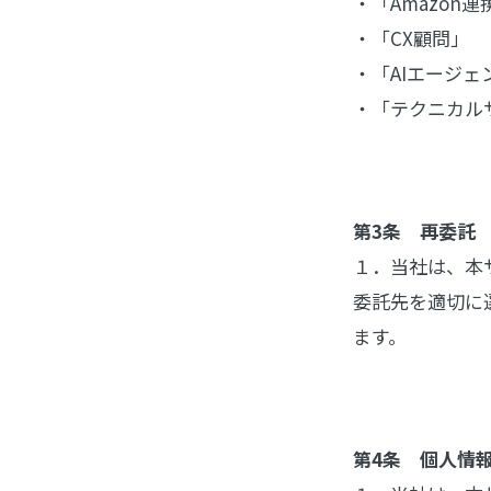
・「Amazon連
・「CX顧問」
・「AIエージェ
・「テクニカル
第3条 再委託
１．当社は、本
委託先を適切に
ます。
第4条 個人情