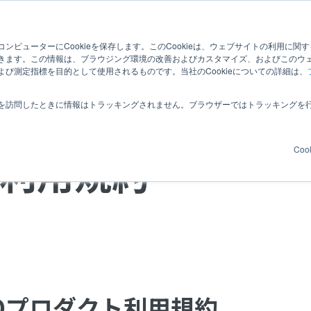
ンピューターにCookieを保存します。このCookieは、ウェブサイトの利用に関
Zendesk パートナーコラム
企業情報
ZeQで働く
きます。この情報は、ブラウジング環境の改善およびカスタマイズ、およびこのウ
び測定指標を目的として使用されるものです。当社のCookieについての詳細は、
を訪問したときに情報はトラッキングされません。ブラウザーではトラッキングを
Coo
ト利用規約
eQプロダクト利用規約