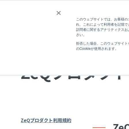
×
このウェブサイトでは、お客様のコ
ZeQの特徴
サービス
導入事例
れ、これによって利用者を記憶で
訪問者に関するアナリティクスおよ
さい。
拒否した場合、このウェブサイト
のCookieが使用されます。
ZeQプロダク
ZeQプロダクト利用規約
Z