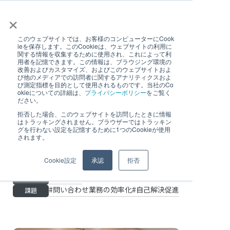
×
このウェブサイトでは、お客様のコンピューターにCook
ieを保存します。このCookieは、ウェブサイトの利用に
関する情報を収集するために使用され、これによって利
用者を記憶できます。この情報は、ブラウジング環境の
改善およびカスタマイズ、およびこのウェブサイトおよ
【INFホールディングス】社
び他のメディアでの訪問者に関するアナリティクスおよ
び測定指標を目的として使用されるものです。当社のCo
内問い合わせをZendeskで管
okieについての詳細は、
プライバシーポリシー
をご覧く
ださい。
理し、Slackで通知。社内
拒否した場合、このウェブサイトを訪問したときに情報
はトラッキングされません。ブラウザーではトラッキン
ポータルと併用してグループ
グを行わない設定を記憶するために1つのCookieが使用
されます。
企業の管理業務支援を効率化
Cookie設定
承認
拒否
社内向け
事業内容
問い合わせ業務の効率化
自己解決促進
課題