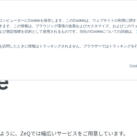
ンピューターにCookieを保存します。このCookieは、ウェブサイトの利用に関
Zendesk パートナーコラム
企業情報
ZeQで働く
きます。この情報は、ブラウジング環境の改善およびカスタマイズ、およびこのウ
び測定指標を目的として使用されるものです。当社のCookieについての詳細は、
を訪問したときに情報はトラッキングされません。ブラウザーではトラッキングを
Coo
e
るように、ZeQでは幅広いサービスをご用意しています。