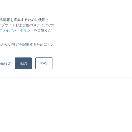
2026.07.24
時点
88,310
Zendeskのお困りごと解決数
Ticket
する情報を収集するために使用さ
ェブサイトおよび他のメディアでの
資料DL
お問い合わせ
プライバシーポリシー
をご覧くだ
行わない設定を記憶するために1つ
kie設定
承認
拒否